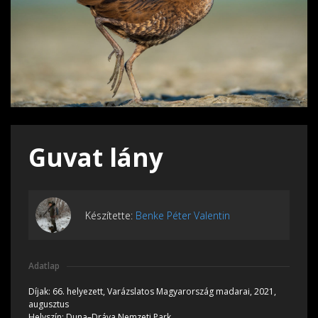
Guvat lány
Készítette:
Benke Péter Valentin
Adatlap
Díjak:
66. helyezett, Varázslatos Magyarország madarai, 2021,
augusztus
Helyszín:
Duna–Dráva Nemzeti Park