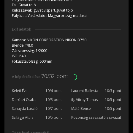
Faj:
Guvat tojó
Kulcsszavak:
guvat,vízpart,guvat tojó
Pályázat:
Varázslatos Magyarország madarai
Exif adatok
Kamera:
NIKON CORPORATION NIKON D750
Blende:
f/8.0
Zársebesség:
1/2000
ISO:
640
Fókusztávolság:
600mm
70/32 pont
A kép értékelése
Keleti Éva
10/4 pont
Laurent Ballesta
10/3 pont
Daróczi Csaba
10/3 pont
ifj. Vitray Tamás
10/5 pont
Suhayda László
10/7 pont
Máté Bence
10/5 pont
Szilágyi Attila
10/5 pont
Közönség szavazat
5 szavazat
Több fotó a szerzőtől