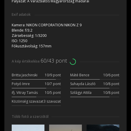
Pályázat:
A Varázslatos Magyarország madarai
Exif adatok
Kamera:
NIKON CORPORATION NIKON Z 9
Blende:
f/3.2
Zársebesség:
1/3200
ISO:
1250
Fókusztávolság:
157mm
60/43 pont
A kép értékelése
Britta Jaschinski
10/9 pont
Máté Bence
10/6 pont
Potyó Imre
10/7 pont
Suhayda László
10/8 pont
ifj. Vitray Tamás
10/5 pont
Szilágyi Attila
10/8 pont
Közönség szavazat
3 szavazat
Több fotó a szerzőtől