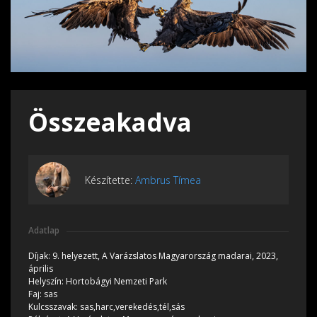
Összeakadva
Készítette:
Ambrus Tímea
Adatlap
Díjak:
9. helyezett, A Varázslatos Magyarország madarai, 2023,
április
Helyszín:
Hortobágyi Nemzeti Park
Faj:
sas
Kulcsszavak:
sas,harc,verekedés,tél,sás