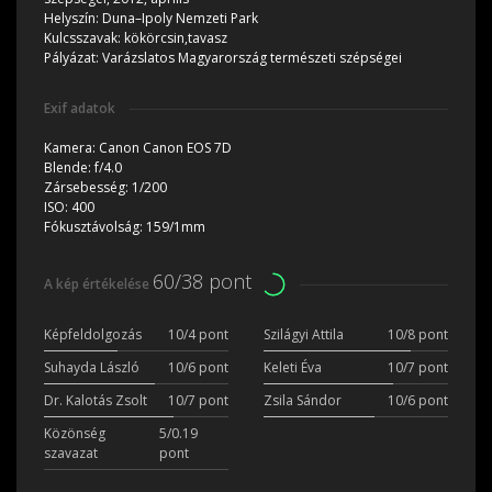
Helyszín:
Duna–Ipoly Nemzeti Park
Kulcsszavak:
kökörcsin,tavasz
Pályázat:
Varázslatos Magyarország természeti szépségei
Exif adatok
Kamera:
Canon Canon EOS 7D
Blende:
f/4.0
Zársebesség:
1/200
ISO:
400
Fókusztávolság:
159/1mm
60/38 pont
A kép értékelése
Képfeldolgozás
10/4 pont
Szilágyi Attila
10/8 pont
Suhayda László
10/6 pont
Keleti Éva
10/7 pont
Dr. Kalotás Zsolt
10/7 pont
Zsila Sándor
10/6 pont
Közönség
5/0.19
szavazat
pont