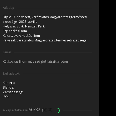
Adatlap
Díjak:
37. helyezett, Varázslatos Magyarország természeti
szépségei, 2023, április
Helyszín:
Bükki Nemzeti Park
Faj:
Kockásliliom
Kulcsszavak:
kockásliliom
Pályázat:
Varázslatos Magyarország természeti szépségei
Leírás
Két kockás liliom más szögből látszik a fotón.
Exif adatok
Kamera:
Blende:
Zársebesség:
ISO:
60/32 pont
A kép értékelése