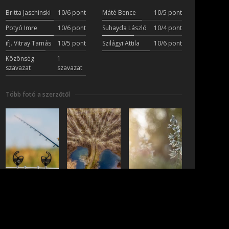
Britta Jaschinski
10/6 pont
Máté Bence
10/5 pont
Potyó Imre
10/6 pont
Suhayda László
10/4 pont
ifj. Vitray Tamás
10/5 pont
Szilágyi Attila
10/6 pont
Közönség
1
szavazat
szavazat
Több fotó a szerzőtől