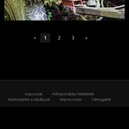
«
1
2
3
»
Kapcsolat
Felhasználási feltételek
Adatvédelmi szabályzat
Impresszum
Támogatók
Feliratkozás