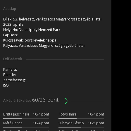
Adatlap
Díjak:
53. helyezett, Varázslatos Magyarország egyéb állatai,
2023, április
Helyszín:
Duna–Ipoly Nemzeti Park
Faj:
Borz
Kulcsszavak:
borz,levelek,nappal
Pályázat:
Varázslatos Magyarország egyéb állatai
Exif adatok
Kamera:
Blende:
Zársebesség:
ISO:
60/26 pont
A kép értékelése
Britta Jaschinski
10/4 pont
Potyó Imre
10/4 pont
Máté Bence
10/4 pont
Suhayda László
10/5 pont