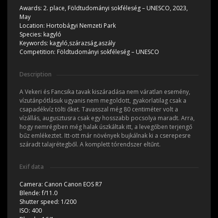
Awards:
2. place, Földtudományi sokféleség – UNESCO, 2023,
May
Location:
Hortobágyi Nemzeti Park
Species:
kagyló
Keywords:
kagyló,szárazság,aszály
Competition:
Földtudományi sokféleség – UNESCO
Description
A Vekeri és Fancsika tavak kiszáradása nem váratlan esemény,
vízutánpótlásuk ugyanis nem megoldott, gyakorlatilag csak a
csapadékvíz tölti őket. Tavasszal még 80 centiméter volt a
vízállás, augusztusra csak egy hosszabb pocsolya maradt. Arra,
hogy nemrégiben még halak úszkáltak itt, a levegőben terjengő
bűz emlékeztet. Itt-ott már növények bujkálnak ki a cserepesre
száradt talajrétegből. A komplett tórendszer eltűnt.
Exif data
Camera:
Canon Canon EOS R7
Blende:
f/11.0
Shutter speed:
1/200
ISO:
400