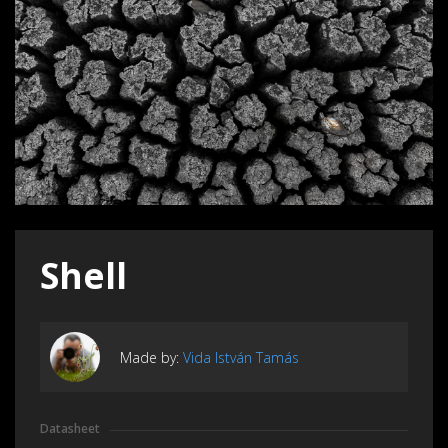
Shell
Made by:
Vida István Tamás
Datasheet