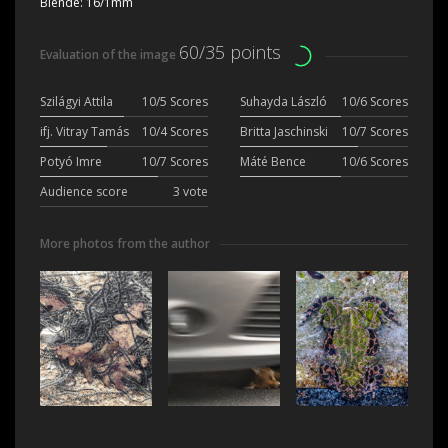
Blende:
16/1mm
60/35 points
Evaluation of the image
Szilágyi Attila
10/5 Scores
Suhayda László
10/6 Scores
ifj. Vitray Tamás
10/4 Scores
Britta Jaschinski
10/7 Scores
Potyó Imre
10/7 Scores
Máté Bence
10/6 Scores
Audience score
3 vote
More photos from the author