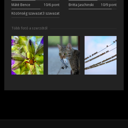
Máté Bence
10/6 pont
Britta Jaschinski
10/9 pont
Közönség szavazat
3 szavazat
Több fotó a szerzőtől