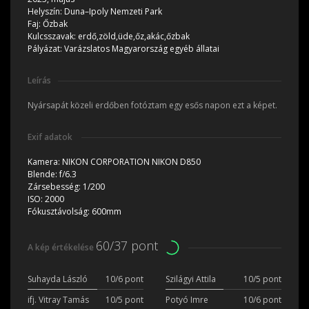
Helyszín:
Duna–Ipoly Nemzeti Park
Faj:
Őzbak
Kulcsszavak:
erdő,zöld,üde,őz,akác,őzbak
Pályázat:
Varázslatos Magyarország egyéb állatai
Leírás
Nyársapát közeli erdőben fotóztam egy esős napon ezt a képet.
Exif adatok
Kamera:
NIKON CORPORATION NIKON D850
Blende:
f/6.3
Zársebesség:
1/200
ISO:
2000
Fókusztávolság:
600mm
60/37 pont
A kép értékelése
Suhayda László
10/6 pont
Szilágyi Attila
10/5 pont
ifj. Vitray Tamás
10/5 pont
Potyó Imre
10/6 pont