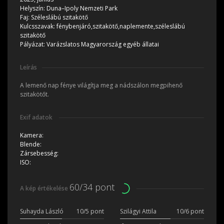
Helyszín:
Duna–Ipoly Nemzeti Park
Faj:
Széleslábú szitakötő
Kulcsszavak:
fénybenjáró,szitakötő,naplemente,széleslábú
szitakötő
Pályázat:
Varázslatos Magyarország egyéb állatai
Leírás
A lemenő nap fénye világítja meg a nádszálon megpihenő
szitakötőt.
Exif adatok
Kamera:
Blende:
Zársebesség:
ISO:
60/34 pont
A kép értékelése
Suhayda László
10/5 pont
Szilágyi Attila
10/6 pont