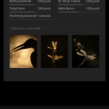
Britta Jaschinski
10/6 pont
ifj. Vitray Tamás
10/6 pont
Potyó Imre
10/6 pont
Máté Bence
10/5 pont
Közönség szavazat
1 szavazat
Több fotó a szerzőtől