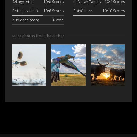
Szilágyi Attila
10/8 Scores
ifj. Vitray Tamás
10/4 Scores
Britta Jaschinski
10/6 Scores
Potyó Imre
10/10 Scores
Audience score
6 vote
More photos from the author