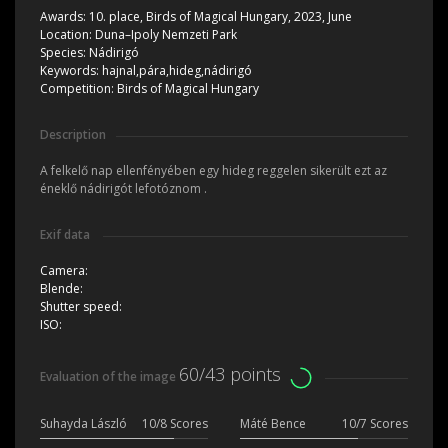
Awards:
10. place, Birds of Magical Hungary, 2023, June
Location:
Duna–Ipoly Nemzeti Park
Species:
Nádirigó
Keywords:
hajnal,pára,hideg,nádirigó
Competition:
Birds of Magical Hungary
Description
A felkelő nap ellenfényében egy hideg reggelen sikerült ezt az
éneklő nádirigót lefotóznom .
Exif data
Camera:
Blende:
Shutter speed:
ISO:
60/43 points
Evaluation of the image
Suhayda László
10/8 Scores
Máté Bence
10/7 Scores