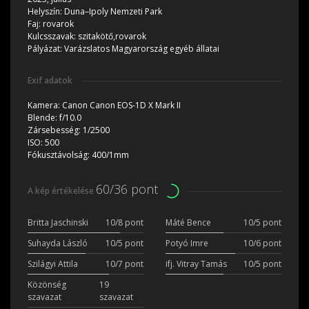
Helyszín:
Duna–Ipoly Nemzeti Park
Faj:
rovarok
Kulcsszavak:
szitakötő,rovarok
Pályázat:
Varázslatos Magyarország egyéb állatai
Exif adatok
Kamera:
Canon Canon EOS-1D X Mark II
Blende:
f/10.0
Zársebesség:
1/2500
ISO:
500
Fókusztávolság:
400/1mm
60/36 pont
A kép értékelése
Britta Jaschinski
10/8 pont
Máté Bence
10/5 pont
Suhayda László
10/5 pont
Potyó Imre
10/6 pont
Szilágyi Attila
10/7 pont
ifj. Vitray Tamás
10/5 pont
Közönség
19
szavazat
szavazat