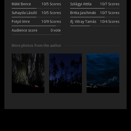
Máté Bence
10/5 Scores
Szilágyi Attila
10/7 Scores
Suhayda László
10/5 Scores
Britta Jaschinski
10/7 Scores
Potyó Imre
10/9 Scores
ifj. Vitray Tamás
10/4 Scores
Audience score
0 vote
More photos from the author