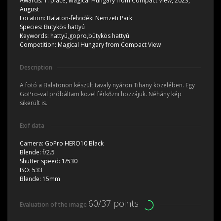
Awards:
1. place, Magical Hungary from Compact View, 2023,
August
Location:
Balaton-felvidéki Nemzeti Park
Species:
Bütykös hattyú
Keywords:
hattyú,gopro,bütykös hattyú
Competition:
Magical Hungary from Compact View
Description
A fotó a Balatonon készült tavaly nyáron Tihany közelében. Egy
GoPro-val próbáltam közel férkőzni hozzájuk. Néhány kép
sikerült is.
Exif data
Camera:
GoPro HERO10 Black
Blende:
f/2.5
Shutter speed:
1/530
ISO:
533
Blende:
15mm
60/37 points
Evaluation of the image