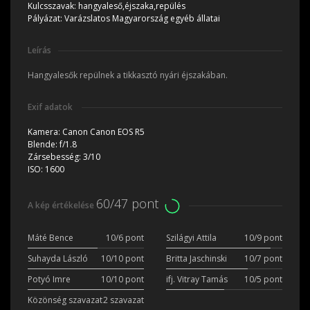
Kulcsszavak:
hangyaleső,éjszaka,repülés
Pályázat:
Varázslatos Magyarország egyéb állatai
Leírás
Hangyalesők repülnek a tikkasztó nyári éjszakában.
Exif adatok
Kamera:
Canon Canon EOS R5
Blende:
f/1.8
Zársebesség:
3/10
ISO:
1600
60/47 pont
A kép értékelése
Máté Bence
10/6 pont
Szilágyi Attila
10/9 pont
Suhayda László
10/10 pont
Britta Jaschinski
10/7 pont
Potyó Imre
10/10 pont
ifj. Vitray Tamás
10/5 pont
Közönség szavazat
2 szavazat