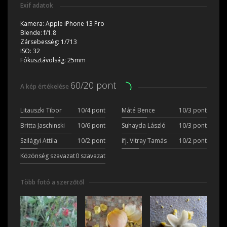
Exif adatok
Kamera:
Apple iPhone 13 Pro
Blende:
f/1.8
Zársebesség:
1/713
ISO:
32
Fókusztávolság:
25mm
60/20 pont
A kép értékelése
Litauszki Tibor
10/4 pont
Máté Bence
10/3 pont
Britta Jaschinski
10/6 pont
Suhayda László
10/3 pont
Szilágyi Attila
10/2 pont
ifj. Vitray Tamás
10/2 pont
Közönség szavazat
0 szavazat
Több fotó a szerzőtől