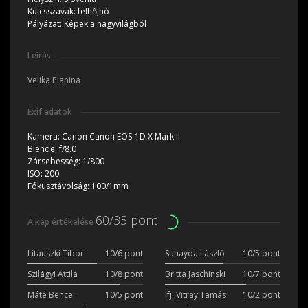
Kulcsszavak:
felhő,hó
Pályázat:
Képek a nagyvilágból
Leírás
Velika Planina
Exif adatok
Kamera:
Canon Canon EOS-1D X Mark II
Blende:
f/8.0
Zársebesség:
1/800
ISO:
200
Fókusztávolság:
100/1mm
60/33 pont
A kép értékelése
Litauszki Tibor
10/6 pont
Suhayda László
10/5 pont
Szilágyi Attila
10/8 pont
Britta Jaschinski
10/7 pont
Máté Bence
10/5 pont
ifj. Vitray Tamás
10/2 pont