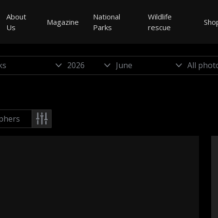
About
National
Wildlife
Magazine
Sho
Us
Parks
rescue
phers