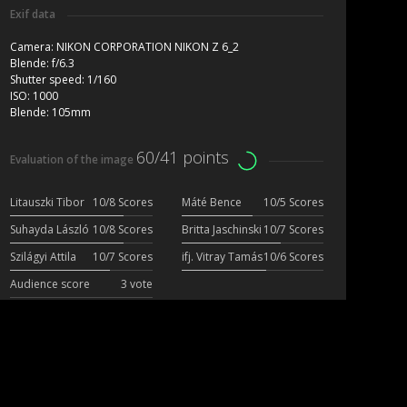
Exif data
Camera:
NIKON CORPORATION NIKON Z 6_2
Blende:
f/6.3
Shutter speed:
1/160
ISO:
1000
Blende:
105mm
60/41 points
Evaluation of the image
Litauszki Tibor
10/8 Scores
Máté Bence
10/5 Scores
Suhayda László
10/8 Scores
Britta Jaschinski
10/7 Scores
Szilágyi Attila
10/7 Scores
ifj. Vitray Tamás
10/6 Scores
Audience score
3 vote
More photos from the author