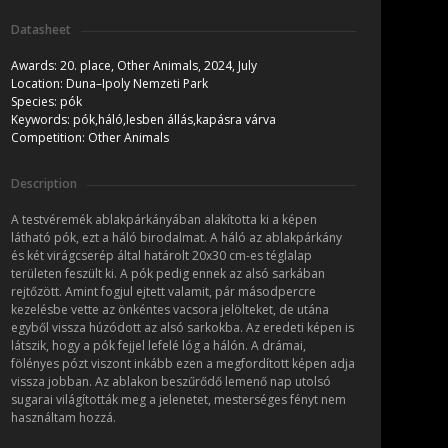
Datasheet
Awards:
20. place, Other Animals, 2024, July
Location:
Duna–Ipoly Nemzeti Park
Species:
pók
Keywords:
pók,háló,lesben állás,kapásra várva
Competition:
Other Animals
Description
A testvéremék ablakpárkányában alakította ki a képen
látható pók, ezt a háló birodalmat. A háló az ablakpárkány
és két virágcserép által határolt 20x30 cm-es téglalap
területen feszült ki. A pók pedig ennek az alsó sarkában
rejtőzött. Amint fogjul ejtett valamit, pár másodpercre
kezelésbe vette az önkéntes vacsora jelölteket, de utána
egyből vissza húzódott az alsó sarkokba. Az eredeti képen is
látszik, hogy a pók fejjel lefelé lóg a hálón. A drámai,
fölényes pózt viszont inkább ezen a megfordított képen adja
vissza jobban. Az ablakon beszűrődő lemenő nap utolsó
sugarai világították meg a jelenetet, mesterséges fényt nem
használtam hozzá.