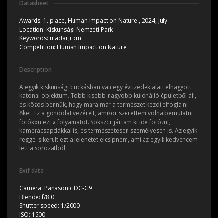
Datasheet
Awards:
1. place, Human Impact on Nature , 2024, July
Location:
Kiskunsági Nemzeti Park
Keywords:
madár,rom
Competition:
Human Impact on Nature
Description
A egyik kiskunsági buckásban van egy évtizedek alatt elhagyott
katonai objektum. Több kisebb-nagyobb különálló épületből áll,
és közös bennük, hogy mára már a természet kezdi elfoglalni
őket. Ez a gondolat vezérelt, amikor szerettem volna bemutatni
fotókon ezt a folyamatot. Sokszor jártam ki ide fotózni,
kameracsapdákkal is, és természetesen személyesen is. Az egyik
reggel sikerült ezt a jelenetet elcsípnem, ami az egyik kedvencem
lett a sorozatból.
Exif data
Camera:
Panasonic DC-G9
Blende:
f/8.0
Shutter speed:
1/2000
ISO:
1600