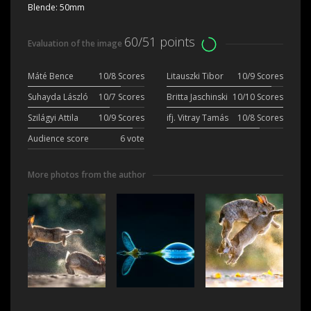
Blende:
50mm
60/51 points
Evaluation of the image
Máté Bence
10/8 Scores
Litauszki Tibor
10/9 Scores
Suhayda László
10/7 Scores
Britta Jaschinski
10/10 Scores
Szilágyi Attila
10/9 Scores
ifj. Vitray Tamás
10/8 Scores
Audience score
6 vote
More photos from the author