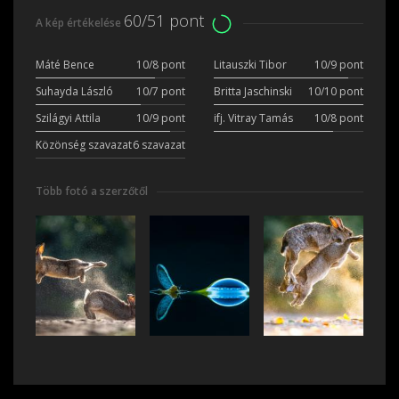
60/51 pont
A kép értékelése
Máté Bence
10/8 pont
Litauszki Tibor
10/9 pont
Suhayda László
10/7 pont
Britta Jaschinski
10/10 pont
Szilágyi Attila
10/9 pont
ifj. Vitray Tamás
10/8 pont
Közönség szavazat
6 szavazat
Több fotó a szerzőtől