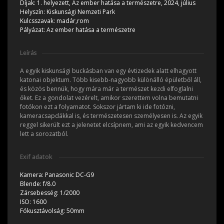
Díjak:
1. helyezett, Az ember hatása a természetre, 2024, július
Helyszín:
Kiskunsági Nemzeti Park
Kulcsszavak:
madár,rom
Pályázat:
Az ember hatása a természetre
Leírás
A egyik kiskunsági buckásban van egy évtizedek alatt elhagyott
katonai objektum. Több kisebb-nagyobb különálló épületből áll,
és közös bennük, hogy mára már a természet kezdi elfoglalni
őket. Ez a gondolat vezérelt, amikor szerettem volna bemutatni
fotókon ezt a folyamatot. Sokszor jártam ki ide fotózni,
kameracsapdákkal is, és természetesen személyesen is. Az egyik
reggel sikerült ezt a jelenetet elcsípnem, ami az egyik kedvencem
lett a sorozatból.
Exif adatok
Kamera:
Panasonic DC-G9
Blende:
f/8.0
Zársebesség:
1/2000
ISO:
1600
Fókusztávolság:
50mm