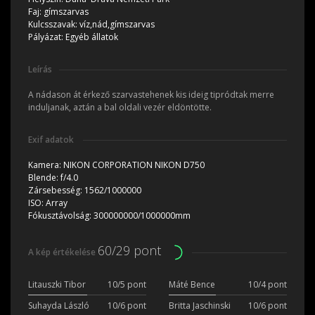
Faj:
gímszarvas
Kulcsszavak:
víz,nád,gímszarvas
Pályázat:
Egyéb állatok
Leírás
A nádason át érkező szarvastehenek kis ideig tipródtak merre
induljanak, aztán a bal oldali vezér eldöntötte.
Exif adatok
Kamera:
NIKON CORPORATION NIKON D750
Blende:
f/4.0
Zársebesség:
1562/1000000
ISO:
Array
Fókusztávolság:
300000000/1000000mm
60/29 pont
A kép értékelése
Litauszki Tibor
10/5 pont
Máté Bence
10/4 pont
Suhayda László
10/6 pont
Britta Jaschinski
10/6 pont