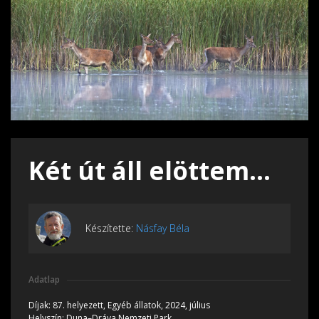
Két út áll elöttem...
Készítette:
Násfay Béla
Adatlap
Díjak:
87. helyezett, Egyéb állatok, 2024, július
Helyszín:
Duna–Dráva Nemzeti Park