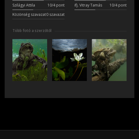
Szilágyi Attila
10/4 pont
ifj. Vitray Tamás
10/4 pont
Közönség szavazat
0 szavazat
Több fotó a szerzőtől