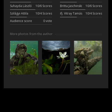
Suhayda László
10/6 Scores
Britta Jaschinski
10/6 Scores
Szilágyi Attila
10/4 Scores
ifj. Vitray Tamás
10/4 Scores
Audience score
0 vote
More photos from the author