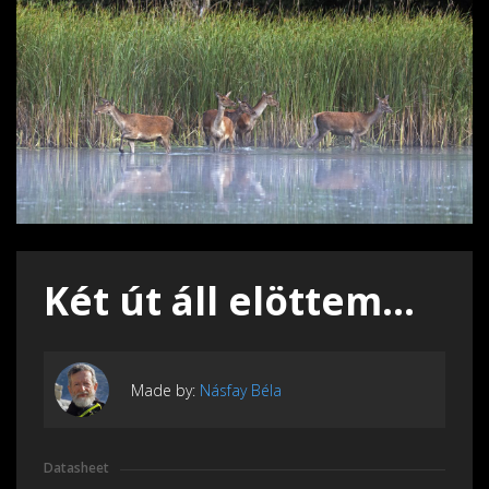
Két út áll elöttem...
Made by:
Násfay Béla
Datasheet