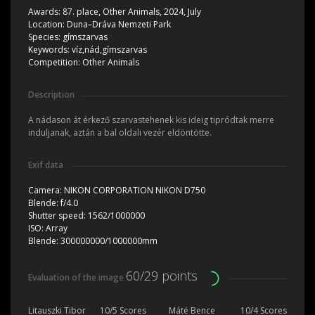
Awards:
87. place, Other Animals, 2024, July
Location:
Duna–Dráva Nemzeti Park
Species:
gímszarvas
Keywords:
víz,nád,gímszarvas
Competition:
Other Animals
Description
A nádason át érkező szarvastehenek kis ideig tipródtak merre
induljanak, aztán a bal oldali vezér eldöntötte.
Exif data
Camera:
NIKON CORPORATION NIKON D750
Blende:
f/4.0
Shutter speed:
1562/1000000
ISO:
Array
Blende:
300000000/1000000mm
60/29 points
Evaluation of the image
Litauszki Tibor
10/5 Scores
Máté Bence
10/4 Scores