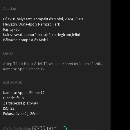
Adatlap
Díjak:
8. helyezett, Kompakt és Mobil, 2024, július
Helyszín:
Duna–Ipoly Nemzeti Park
Faj:
tájkép
Kulcsszavak:
panoráma,tájkép,hidegfront,felhő
Pályázat:
Kompakt és Mobil
Leírás
A kép Tápió-Hajta Vidék Tájvédelmi Körzet területén készült.
Kamera: Apple iPhone 12
Exif adatok
Kamera:
Apple iPhone 12
Blende:
f/1.6
Zársebesség:
1/6494
ISO:
32
Fókusztávolság:
26mm
60/35 pont
A kép értékelése