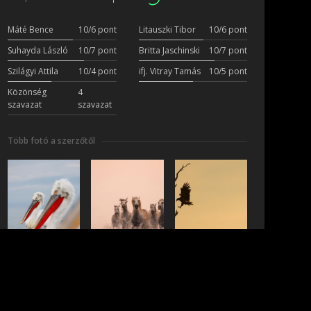
Máté Bence
10/6 pont
Litauszki Tibor
10/6 pont
Suhayda László
10/7 pont
Britta Jaschinski
10/7 pont
Szilágyi Attila
10/4 pont
ifj. Vitray Tamás
10/5 pont
Közönség
4
szavazat
szavazat
Több fotó a szerzőtől