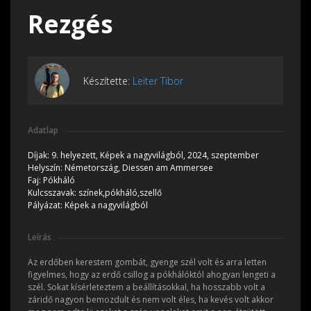
Rezgés
Készítette:
Leiter Tibor
Adatlap
Díjak:
9. helyezett, Képek a nagyvilágból, 2024, szeptember
Helyszín:
Németország, Diessen am Ammersee
Faj:
Pókháló
Kulcsszavak:
színek,pókháló,szellő
Pályázat:
Képek a nagyvilágból
Leírás
Az erdőben kerestem gombát, gyenge szél volt és arra letten
figyelmes, hogy az erdő csillog a pókhálóktól ahogyan lengeti a
szél. Sokat kísérleteztem a beállításokkal, ha hosszabb volt a
záridő nagyon bemozdult és nem volt éles, ha kevés volt akkor