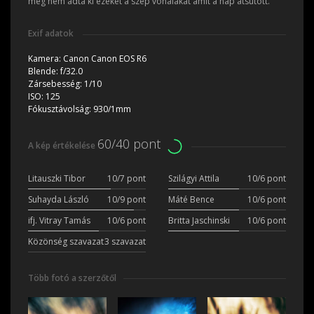
meg nem adta ki ezeket a szép vonalakat amit a nap átsütött.
Exif adatok
Kamera:
Canon Canon EOS R6
Blende:
f/32.0
Zársebesség:
1/10
ISO:
125
Fókusztávolság:
930/1mm
60/40 pont
A kép értékelése
Litauszki Tibor
10/7 pont
Szilágyi Attila
10/6 pont
Suhayda László
10/9 pont
Máté Bence
10/6 pont
ifj. Vitray Tamás
10/6 pont
Britta Jaschinski
10/6 pont
Közönség szavazat
3 szavazat
Több fotó a szerzőtől