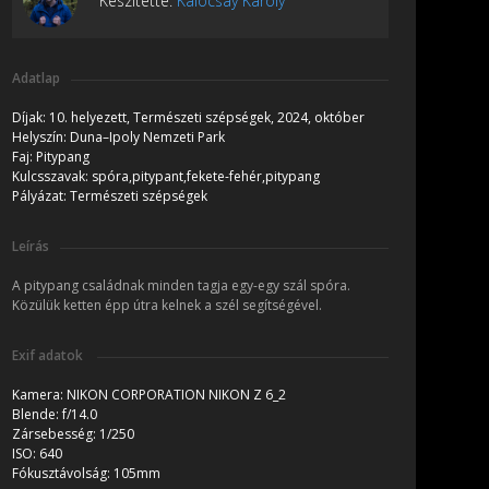
Készítette:
Kalocsay Károly
Adatlap
Díjak:
10. helyezett, Természeti szépségek, 2024, október
Helyszín:
Duna–Ipoly Nemzeti Park
Faj:
Pitypang
Kulcsszavak:
spóra,pitypant,fekete-fehér,pitypang
Pályázat:
Természeti szépségek
Leírás
A pitypang családnak minden tagja egy-egy szál spóra.
Közülük ketten épp útra kelnek a szél segítségével.
Exif adatok
Kamera:
NIKON CORPORATION NIKON Z 6_2
Blende:
f/14.0
Zársebesség:
1/250
ISO:
640
Fókusztávolság:
105mm