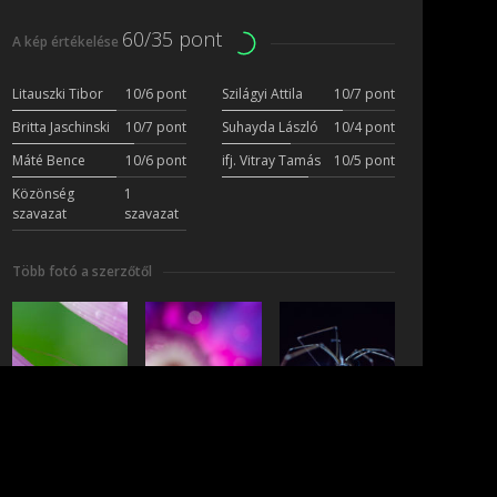
60/35 pont
A kép értékelése
Litauszki Tibor
10/6 pont
Szilágyi Attila
10/7 pont
Britta Jaschinski
10/7 pont
Suhayda László
10/4 pont
Máté Bence
10/6 pont
ifj. Vitray Tamás
10/5 pont
Közönség
1
szavazat
szavazat
Több fotó a szerzőtől