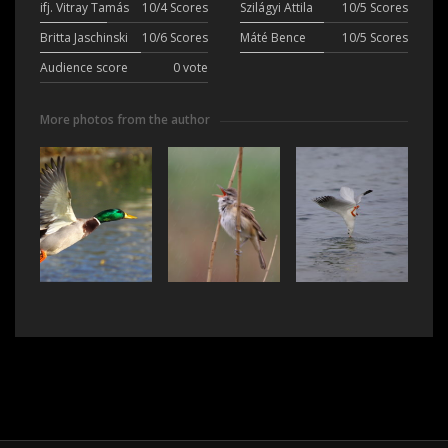
ifj. Vitray Tamás
10/4 Scores
Szilágyi Attila
10/5 Scores
Britta Jaschinski
10/6 Scores
Máté Bence
10/5 Scores
Audience score
0 vote
More photos from the author