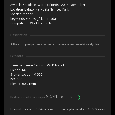
Awards:
53. place, World of Birds , 2024, November
Location:
Balaton-felvidéki Nemzeti Park
Species:
madár
Keywords:
víz,levegő,köd,madár
Competition:
World of Birds
Description
A Balaton partján sétálva vettem észre a veszekedő sirályokat.
Exif data
Camera:
Canon Canon EOS 6D Mark II
Blende:
f/6.3
Shutter speed:
1/1600
ISO:
400
Blende:
600/1mm
60/31 points
Evaluation of the image
Litauszki Tibor
10/6 Scores
Suhayda László
10/5 Scores