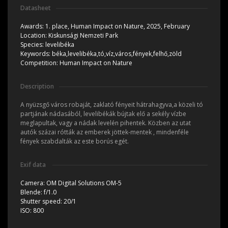
Datasheet
Awards:
1. place, Human Impact on Nature, 2025, February
Location:
Kiskunsági Nemzeti Park
Species:
levelibéka
Keywords:
béka,levelibéka,tó,víz,város,fények,felhő,zöld
Competition:
Human Impact on Nature
Description
A nyüzsgő város robaját, zaklató fényeit hátrahagyva,a közeli tó
partjának nádasából, levelibékák bújtak elő a sekély vízbe
meglapultak, vagy a nádak levelén pihentek. Közben az utat
autók százai rótták az emberek jöttek-mentek , mindenféle
fények szabdalták az este borús egét.
Exif data
Camera:
OM Digital Solutions OM-5
Blende:
f/1.0
Shutter speed:
20/1
ISO:
800