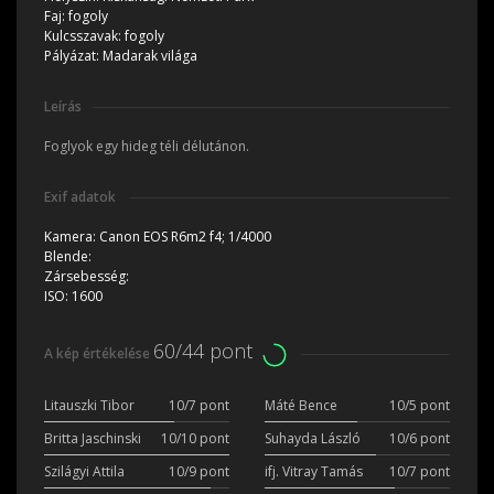
Faj:
fogoly
Kulcsszavak:
fogoly
Pályázat:
Madarak világa
Leírás
Foglyok egy hideg téli délutánon.
Exif adatok
Kamera:
Canon EOS R6m2 f4; 1/4000
Blende:
Zársebesség:
ISO:
1600
60/44 pont
A kép értékelése
Litauszki Tibor
10/7 pont
Máté Bence
10/5 pont
Britta Jaschinski
10/10 pont
Suhayda László
10/6 pont
Szilágyi Attila
10/9 pont
ifj. Vitray Tamás
10/7 pont