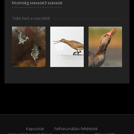
Közönség szavazat
3 szavazat
Több fotó a szerzőtől
Kapcsolat
Felhasználási feltételek