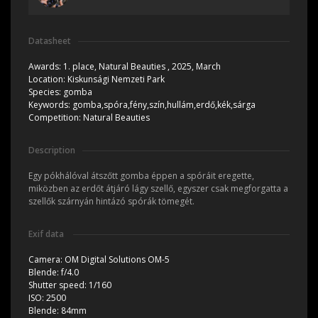
Datasheet
Awards:
1. place, Natural Beauties , 2025, March
Location:
Kiskunsági Nemzeti Park
Species:
gomba
Keywords:
gomba,spóra,fény,szín,hullám,erdő,kék,sárga
Competition:
Natural Beauties
Description
Egy pókhálóval átszőtt gomba éppen a spóráit eregette,
miközben az erdőt átjáró lágy szellő, egyszer csak megforgatta a
szellők szárnyán hintázó spórák tömegét.
Exif data
Camera:
OM Digital Solutions OM-5
Blende:
f/4.0
Shutter speed:
1/160
ISO:
2500
Blende:
84mm