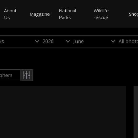
About
National
Wildlife
Magazine
Sho
Us
Parks
rescue
phers