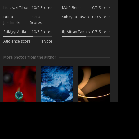
Litauszki Tibor
10/6 Scores
Máté Bence
10/5 Scores
Britta
10/10
Suhayda László
10/9 Scores
Jaschinski
Scores
Szilágyi Attila
10/6 Scores
ifj. Vitray Tamás
10/5 Scores
Audience score
1 vote
More photos from the author