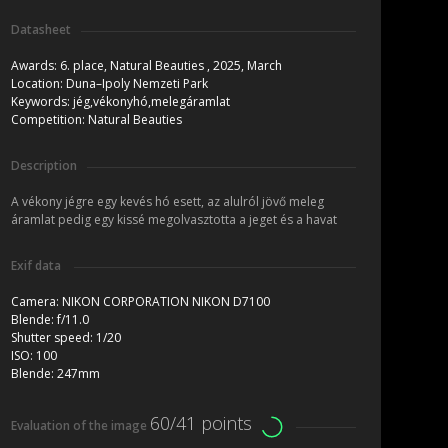
Datasheet
Awards:
6. place, Natural Beauties , 2025, March
Location:
Duna–Ipoly Nemzeti Park
Keywords:
jég,vékonyhó,melegáramlat
Competition:
Natural Beauties
Description
A vékony jégre egy kevés hó esett, az alulról jövő meleg
áramlat pedig egy kissé megolvasztotta a jeget és a havat
Exif data
Camera:
NIKON CORPORATION NIKON D7100
Blende:
f/11.0
Shutter speed:
1/20
ISO:
100
Blende:
247mm
60/41 points
Evaluation of the image