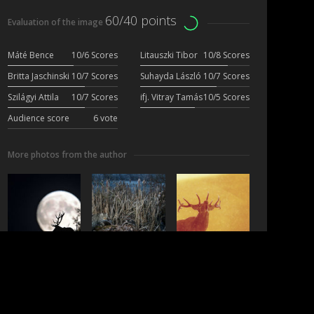
60/40 points
Evaluation of the image
Máté Bence
10/6 Scores
Litauszki Tibor
10/8 Scores
Britta Jaschinski
10/7 Scores
Suhayda László
10/7 Scores
Szilágyi Attila
10/7 Scores
ifj. Vitray Tamás
10/5 Scores
Audience score
6 vote
More photos from the author