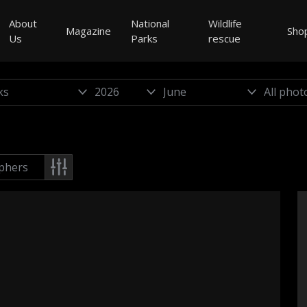
About
National
Wildlife
Magazine
Sho
Us
Parks
rescue
phers