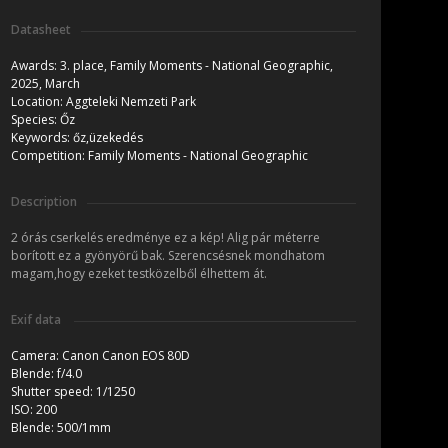
Datasheet
Awards:
3. place, Family Moments - National Geographic,
2025, March
Location:
Aggteleki Nemzeti Park
Species:
Őz
Keywords:
őz,üzekedés
Competition:
Family Moments - National Geographic
Description
2 órás cserkelés eredménye ez a kép! Alig pár méterre
borított ez a gyönyörű bak. Szerencsésnek mondhatom
magam,hogy ezeket testközelből élhettem át.
Exif data
Camera:
Canon Canon EOS 80D
Blende:
f/4.0
Shutter speed:
1/1250
ISO:
200
Blende:
500/1mm