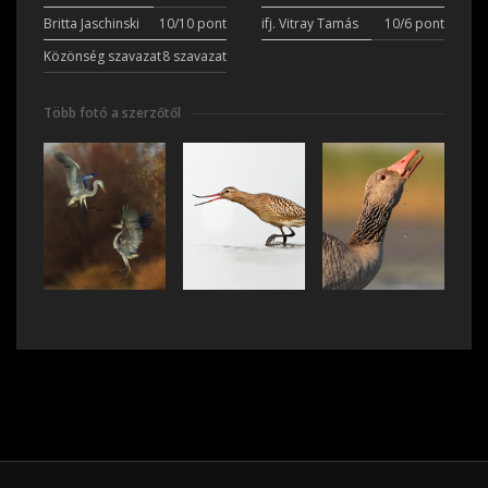
Britta Jaschinski
10/10 pont
ifj. Vitray Tamás
10/6 pont
Közönség szavazat
8 szavazat
Több fotó a szerzőtől