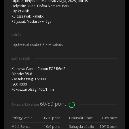
Díjak:
2. helyezett, Madarak világa, 2025, április
Helyszín:
Duna–Dráva Nemzeti Park
Faj:
kakukk
Kulcsszavak:
kakukk
Pályázat:
Madarak világa
Leírás
Fajtársával rivalizáló hím kakukk.
Exif adatok
Kamera:
Canon Canon EOS R6m2
Blende:
f/5.6
Zársebesség:
1/2000
ISO:
4000
Fókusztávolság:
400/1mm
60/50 pont
A kép értékelése
Szilágyi Attila
10/10 pont
Litauszki Tibor
10/8 pont
Máté Bence
10/6 pont
Suhayda László
10/10 pont