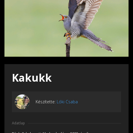
Kakukk
Készítette:
Lóki Csaba
Adatlap