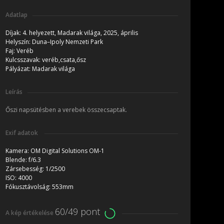
Adatlap
Díjak:
4. helyezett, Madarak világa, 2025, április
Helyszín:
Duna–Ipoly Nemzeti Park
Faj:
Veréb
Kulcsszavak:
veréb,csata,ősz
Pályázat:
Madarak világa
Leírás
Őszi napsütésben a verebek összecsaptak.
Exif adatok
Kamera:
OM Digital Solutions OM-1
Blende:
f/6.3
Zársebesség:
1/2500
ISO:
4000
Fókusztávolság:
553mm
60/49 pont
A kép értékelése