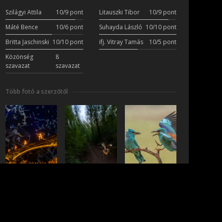
Szilágyi Attila
10/9 pont
Litauszki Tibor
10/9 pont
Máté Bence
10/6 pont
Suhayda László
10/10 pont
Britta Jaschinski
10/10 pont
ifj. Vitray Tamás
10/5 pont
Közönség
8
szavazat
szavazat
Több fotó a szerzőtől