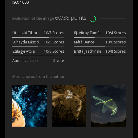
ISO:
1000
60/38 points
Evaluation of the image
Litauszki Tibor
10/7 Scores
ifj. Vitray Tamás
10/4 Scores
Suhayda László
10/5 Scores
Máté Bence
10/6 Scores
Szilágyi Attila
10/8 Scores
Britta Jaschinski
10/8 Scores
Audience score
5 vote
More photos from the author