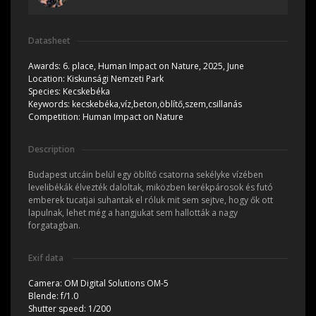
Datasheet
Awards:
6. place, Human Impact on Nature, 2025, June
Location:
Kiskunsági Nemzeti Park
Species:
Kecskebéka
Keywords:
kecskebéka,víz,beton,öblítő,szem,csillanás
Competition:
Human Impact on Nature
Description
Budapest utcáin belül egy öblítő csatorna sekélyke vízében
levelibékák élvezték daloltak, miközben kerékpárosok és futó
emberek tucatjai suhantak el róluk mit sem sejtve, hogy ők ott
lapulnak, lehet még a hangjukat sem hallották a nagy
forgatagban.
Exif data
Camera:
OM Digital Solutions OM-5
Blende:
f/1.0
Shutter speed:
1/200