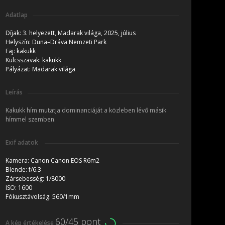
Adatlap
Díjak:
3. helyezett, Madarak világa, 2025, július
Helyszín:
Duna–Dráva Nemzeti Park
Faj:
kakukk
Kulcsszavak:
kakukk
Pályázat:
Madarak világa
Leírás
Kakukk hím mutatja dominanciáját a közleben lévő másik
hímmel szemben.
Exif adatok
Kamera:
Canon Canon EOS R6m2
Blende:
f/6.3
Zársebesség:
1/8000
ISO:
1600
Fókusztávolság:
560/1mm
60/45 pont
A kép értékelése