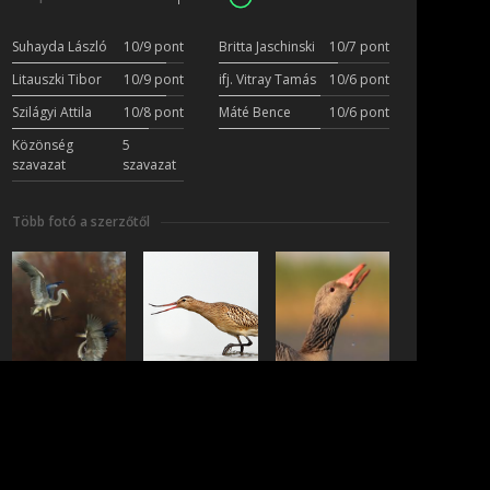
Suhayda László
10/9 pont
Britta Jaschinski
10/7 pont
Litauszki Tibor
10/9 pont
ifj. Vitray Tamás
10/6 pont
Szilágyi Attila
10/8 pont
Máté Bence
10/6 pont
Közönség
5
szavazat
szavazat
Több fotó a szerzőtől