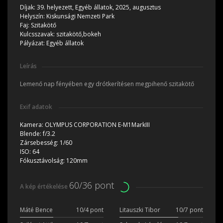
Díjak:
39. helyezett, Egyéb állatok, 2025, augusztus
Helyszín:
Kiskunsági Nemzeti Park
Faj:
Szitakötő
Kulcsszavak:
szitakötő,bokeh
Pályázat:
Egyéb állatok
Leírás
Lemenő nap fényében egy drótkerítésen megpihenő szitakötő
Exif adatok
Kamera:
OLYMPUS CORPORATION E-M1MarkIII
Blende:
f/3.2
Zársebesség:
1/60
ISO:
64
Fókusztávolság:
120mm
60/36 pont
A kép értékelése
Máté Bence
10/4 pont
Litauszki Tibor
10/7 pont