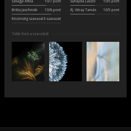
Szilágyi Attila
10/7 pont
Suhayda László
10/5 pont
Britta Jaschinski
10/8 pont
ifj. Vitray Tamás
10/5 pont
Közönség szavazat
3 szavazat
Több fotó a szerzőtől