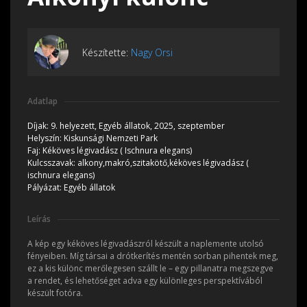
Készítette:
Nagy Orsi
Adatlap
Díjak:
9. helyezett, Egyéb állatok, 2025, szeptember
Helyszín:
Kiskunsági Nemzeti Park
Faj:
Kéköves légivadász ( Ischnura elegans)
Kulcsszavak:
alkony,makró,szitakötő,kéköves légivadász (
ischnura elegans)
Pályázat:
Egyéb állatok
Leírás
A kép egy kéköves légivadászról készült a naplemente utolsó
fényeiben. Míg társai a drótkerítés mentén sorban pihentek meg,
ez a kis különc merőlegesen szállt le – egy pillanatra megszegve
a rendet, és lehetőséget adva egy különleges perspektívából
készült fotóra.