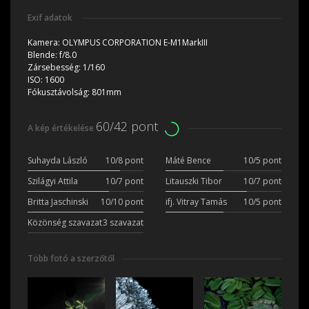
Exif adatok
Kamera:
OLYMPUS CORPORATION E-M1MarkIII
Blende:
f/8.0
Zársebesség:
1/160
ISO:
1600
Fókusztávolság:
801mm
60/42 pont
A kép értékelése
Suhayda László
10/8 pont
Máté Bence
10/5 pont
Szilágyi Attila
10/7 pont
Litauszki Tibor
10/7 pont
Britta Jaschinski
10/10 pont
ifj. Vitray Tamás
10/5 pont
Közönség szavazat
3 szavazat
Több fotó a szerzőtől