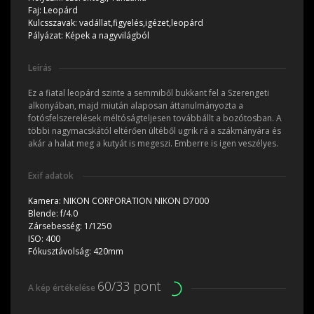
Faj:
Leopárd
Kulcsszavak:
vadállat,figyelés,igézet,leopárd
Pályázat:
Képek a nagyvilágból
Leírás
Ez a fiatal leopárd szinte a semmiből bukkant fel a Szerengeti
alkonyában, majd miután alaposan áttanulmányozta a
fotósfelszerelések méltóságteljesen továbbállt a bozótosban. A
többi nagymacskától eltérően ültéből ugrik rá a szákmányára és
akár a halat meg a kutyát is megeszi. Emberre is igen veszélyes.
Exif adatok
Kamera:
NIKON CORPORATION NIKON D7000
Blende:
f/4.0
Zársebesség:
1/1250
ISO:
400
Fókusztávolság:
420mm
60/33 pont
A kép értékelése