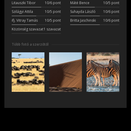
Litauszki Tibor
10/6 pont
Máté Bence
10/5 pont
Szilágyi Attila
10/5 pont
Suhayda László
10/6 pont
ifj. Vitray Tamás
10/5 pont
Britta Jaschinski
10/6 pont
Közönség szavazat
1 szavazat
Több fotó a szerzőtől