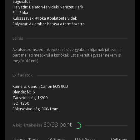
augusztus
Helyszín:
Balaton-felvidéki Nemzeti Park
Faj:
Róka
Kulcsszavak:
#róka #balatonfelvidék
Pályázat:
Az ember hatása a természetre
Leírás
Az alsószomszédunk építkezéséze gyakran átjárnak játszani a
part melleti mezőkről a kisrókák. Ezt sikerült egyszer nekem is
megörökíteni:)
Exif adatok
Kamera:
Canon Canon EOS 90D
Blende:
f/5.6
Zársebesség:
1/200
ISO:
1250
Fókusztávolság:
300/1mm
60/33 pont
A kép értékelése
Litauszki Tibor
10/6 pont
Máté Bence
10/5 pont