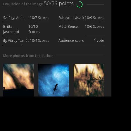
50/36 points
Evaluation of the image
Szilágyi Attila
10/7 Scores
Suhayda László
10/9 Scores
Britta
10/10
Máté Bence
10/6 Scores
Jaschinski
Scores
ifj. Vitray Tamás
10/4 Scores
Audience score
1 vote
More photos from the author