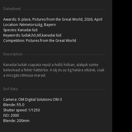
Datasheet
Awards:
9. place, Pictures from the Great World, 2026, April
Location:
Németország, Bayern
Species:
Kanadai lúd
Keywords:
ludak,hó,tél,kanadai lúd
Competition:
Pictures from the Great World
Description
Kanadai ludak csapata repül a hulló hóban, alakjuk szinte
beleolvad a fehér háttérbe. A táj és az ég határa eltűnik, csak
a mozgás ritmusa marad.
Exif data
Camera:
OM Digital Solutions OM-3
Blende:
f/5.0
Shutter speed:
1/1250
ISO:
2000
Blende:
200mm