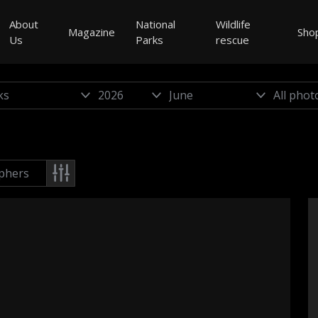
About
National
Wildlife
Magazine
Sho
Us
Parks
rescue
phers