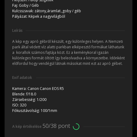
Faj:
Goby / Géb
Kulcsszavak:
zátony,áramlat.,goby / géb
Pályázat:
Képek a nagyvilágból
Leírás
A kép egy apró gébről készült, egy különleges helyen. A Nemzeti
park által védett víz alatti parkban elképesztő formákat láthatunk
a korallok számos fajtája közt. Ez a keménykoral igazán
különleges formát öltött így beleolvadva a környezetbe. Időnként
előfordul hogy vendégül látnak másokat mint ezt az apró gébet.
Exif adatok
Kamera:
Canon Canon EOS R5
Blende:
f/18.0
Zársebesség:
1/200
ISO:
320
Fókusztávolság:
100/1mm
50/38 pont
A kép értékelése