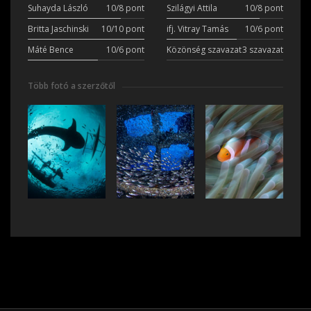
Suhayda László
10/8 pont
Szilágyi Attila
10/8 pont
Britta Jaschinski
10/10 pont
ifj. Vitray Tamás
10/6 pont
Máté Bence
10/6 pont
Közönség szavazat
3 szavazat
Több fotó a szerzőtől