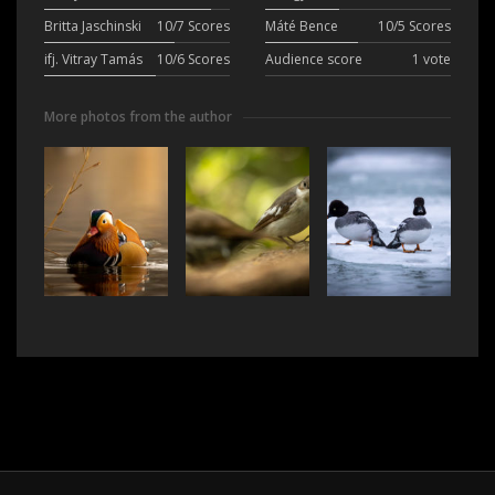
Britta Jaschinski
10/7 Scores
Máté Bence
10/5 Scores
ifj. Vitray Tamás
10/6 Scores
Audience score
1 vote
More photos from the author