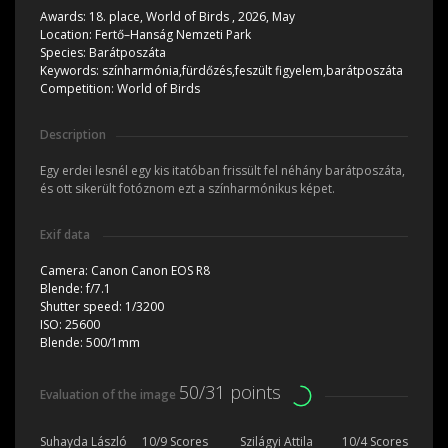
Awards:
18. place, World of Birds , 2026, May
Location:
Fertő–Hanság Nemzeti Park
Species:
Barátposzáta
Keywords:
színharmónia,fürdőzés,feszült figyelem,barátposzáta
Competition:
World of Birds
Description
Egy erdei lesnél egy kis itatóban frissült fel néhány barátposzáta,
és ott sikerült fotóznom ezt a színharmónikus képet.
Exif data
Camera:
Canon Canon EOS R8
Blende:
f/7.1
Shutter speed:
1/3200
ISO:
25600
Blende:
500/1mm
50/31 points
Evaluation of the image
Suhayda László
10/9 Scores
Szilágyi Attila
10/4 Scores