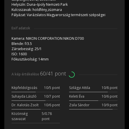
Helyszín:
Duna–Ipoly Nemzeti Park
Kulcsszavak:
holdfény,zúzmara
Pályázat:
Varázslatos Magyarország természeti szépségei
Exif adatok
Kamera:
NIKON CORPORATION NIKON D700
Blende:
f/3.5
Zársebesség:
25/1
ISO:
1600
Fókusztávolság:
14mm
60/41 pont
A kép értékelése
Képfeldolgozás
10/5 pont
Szilágyi Attila
10/8 pont
Suhayda László
10/7 pont
Keleti Éva
10/6 pont
Dr. Kalotás Zsolt
10/6 pont
Zsila Sándor
10/9 pont
Közönség
5/0.78
szavazat
pont