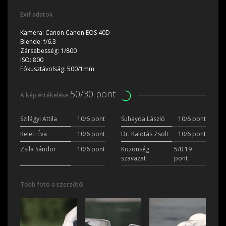
Exif adatok
Kamera:
Canon Canon EOS 40D
Blende:
f/6.3
Zársebesség:
1/800
ISO:
800
Fókusztávolság:
500/1mm
50/30 pont
A kép értékelése
Szilágyi Attila
10/6 pont
Suhayda László
10/6 pont
Keleti Éva
10/6 pont
Dr. Kalotás Zsolt
10/6 pont
Zsila Sándor
10/6 pont
Közönség
5/0.19
szavazat
pont
Több fotó a szerzőtől