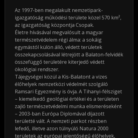
Az 1997-ben megalakult nemzetipark-
igazgatóság működési területe közel 570
km²
,
az igazgatóság központja Csopak.
Életre hívásával megvalósult a magyar
természetvédelem régi álma: a sokáig
egymástól külön álló, védett területek
összekapcsolásával létrejött a Balaton-felvidék
összefüggő területére kiterjedő védett
ökológiai rendszer.
Tájegységei közül a Kis-Balatont a vizes
élőhelyek nemzetközi védelmét szolgáló
Ramsari Egyezmény is óvja. A Tihanyi-félsziget
– kiemelkedő geológiai értékei és a területen
zajló természetvédelmi munka elismeréseként
– 2003-ban Európa Diplomával díjazott
területté vált. A nemzeti parkot részben
lefedő, illetve azon túlnyúló Natura 2000
területek az európai jelentőségű élőhelyek,