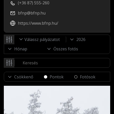
(+36 87) 555-260
bfnp@bfnp.hu
https://www.bfnp.hu/
Válassz pályázatot
Pontok
Fotósok