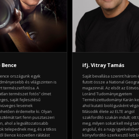
 Bence
ifj. Vitray Tamás
ence országunk egyik
Saját bevallása szerint három 
dményesebb és világszinten is
futott össze a National Geogr
rt természetfotósa. A
magazinnál. Az elsőt az Eötvös
atlan természet fotós” címet
Loránd Tudományegyetem
eges, saját fejlesztésű
Természettudományi Karán ke
ívüveges leseinek
ahol kutató biológusként végze
hetően érdemelte ki. Olyan
Második élete az ELTE angol
sztémát tart fenn pusztaszeri
szakfordító szakán indult; ott 
án, ahol a legváltozatosabb
meg, milyen sokat kell még tan
jok telepednek meg, és a titkos
angolul, és a nagy igyekvésbe
ől Bence közvetlen rálátást
könyvfordító-szerkesztő lett b