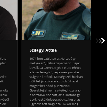
Szilágyi Attila
Su
élete
1974-ben született a „Hortobágy
19
aphic
mellyékén”, Balmazújvároson. Saját
Gy
bevallása szerint egész élete ehhez
Rá
a tágas levegőjű, rejtelmes pusztai
Gö
zdte,
világhoz kötődik. Községszéli házban
me
tt.
nőtt fel, játszótere az utolsó házak
érd
mögött kezdődő puszta volt.
Ma
tanulta
Gyerekfejjel nem sejtette, hogy ahol
Te
ulnia
a barátaival focizott, az a Hortobágy
cs
n végül
egyik legkülönlegesebb szikese, az
fé
előle.
úgynevezett Nagy-szik. Akkor még
19