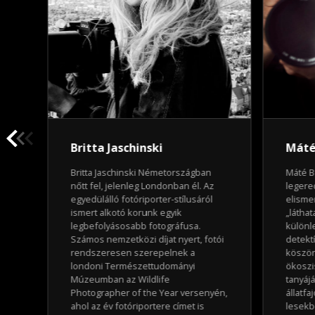
Britta Jaschinski
Máté
a
Britta Jaschinski Németországban
Máté B
az
nőtt fel, jelenleg Londonban él. Az
legere
egyedülálló fotóriporter-stílusáról
elisme
ka
ismert alkotó korunk egyik
„láthat
y a
legbefolyásosabb fotográfusa.
különl
Számos nemzetközi díjat nyert, fotói
detekt
kor
rendszeresen szerepelnek a
köszön
és
londoni Természettudományi
ökoszi
Múzeumban az Wildlife
tanyáj
Photographer of the Year versenyén,
állatfa
k
ahol az év fotóriportere címet is
lesekb