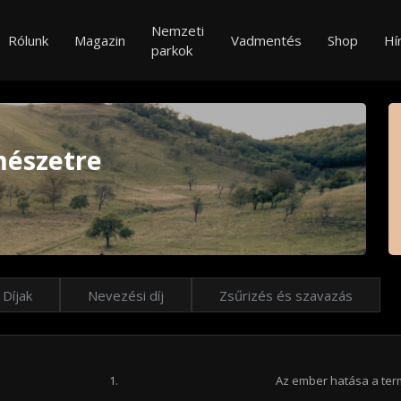
Nemzeti
Rólunk
Magazin
Vadmentés
Shop
Hí
parkok
mészetre
Díjak
Nevezési díj
Zsűrizés és szavazás
Az ember hatása a ter