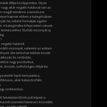
latát állítja középpontba. Olyan
 vagy akár negatív hatással van az
n reagál minderre a természet.
elyet kapnak ebben a kategóriában.
ják fel, miként formálják egyéni
ot. A kategóriába kifejezetten várunk
 természethez fűződő viszonyát új
meg.
k?
– negatív hatások
álló viszonyát, valamint az emberi
yeit. Ide tartozhat többek között:
atkozás és rombolás,
tetése vagy pusztulása,
k, árvizek, szélsőséges időjárási
yeztetett fajok bemutatása,
fliktusos, akár katasztrofális
,
agy csökkenése.
t felvételekről) készült képek is
azott üzenetet hitelesen közvetítik.
e – pozitív példák