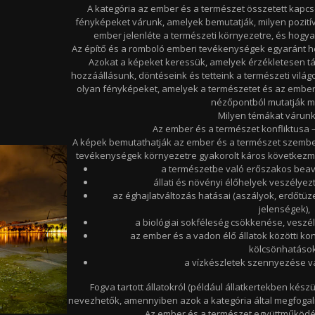
A kategória az ember és a természet összetett kapcso
fényképeket várunk, amelyek bemutatják, milyen pozitív
ember jelenléte a természeti környezetre, és hogya
Az építő és a romboló emberi tevékenységek egyaránt h
Azokat a képeket keressük, amelyek érzékletesen tár
hozzáállásunk, döntéseink és tetteink a természeti világ
olyan fényképeket, amelyek a természetet és az ember
nézőpontból mutatják 
Milyen témákat várun
Az ember és a természet konfliktusa 
A képek bemutathatják az ember és a természet szemben
tevékenységek környezetre gyakorolt káros következmén
a természetbe való erőszakos beav
állati és növényi élőhelyek veszélyez
az éghajlatváltozás hatásai (aszályok, erdőtüze
jelenségek),
a biológiai sokféleség csökkenése, veszél
az ember és a vadon élő állatok közötti kon
kölcsönhatások
a vízkészletek szennyezése v
Fogva tartott állatokról (például állatkertekben készül
nevezhetők, amennyiben azok a kategória által megfogalm
Az ember és a természet együttműködés