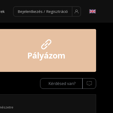
rek
Bejelentkezés / Regisztráció
Pályázom
Kérdésed van?
mészetre