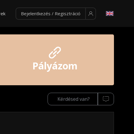
rek
Bejelentkezés / Regisztráció
Pályázom
Kérdésed van?