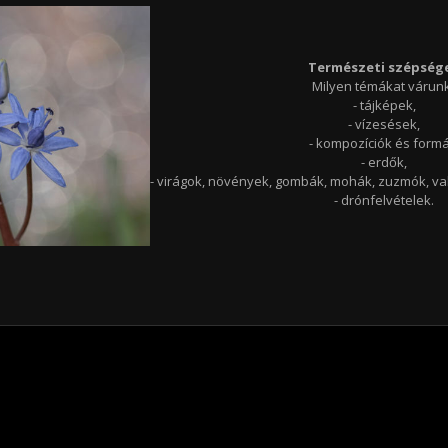
Természeti szépség
Milyen témákat várun
- tájképek,
- vízesések,
- kompozíciók és formá
- erdők,
- virágok, növények, gombák, mohák, zuzmók, val
- drónfelvételek.