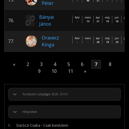
-
48
27
-
-
-
Péter
Bányai
febr
márc
ápr
máj
jún
júl
76.
-
13
21
19
18
-
János
Oravecz
febr
márc
ápr
máj
jún
júl
77.
-
-
28
18
23
-
Kinga
«
2
3
4
5
6
7
8
9
10
11
»
1.
Daróczi Csaba - Csak benéztem