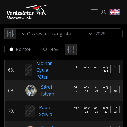
Összesített ranglista
Pontok
Név
Molnár
febr
márc
ápr
máj
jún
júl
68.
Gyula
-
-
-
104
-
-
Péter
Sárdi
febr
márc
ápr
máj
jún
júl
69.
-
28
47
-
28
-
István
Papp
febr
márc
ápr
máj
jún
júl
70.
-
26
29
22
23
-
Szilvia