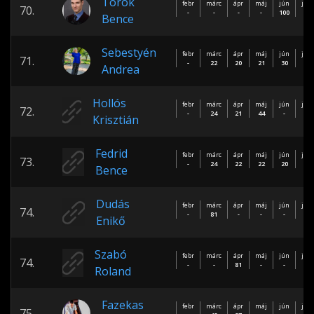
Török
febr
márc
ápr
máj
jún
júl
70.
-
-
-
-
100
-
Bence
Sebestyén
febr
márc
ápr
máj
jún
júl
71.
-
22
20
21
30
-
Andrea
Hollós
febr
márc
ápr
máj
jún
júl
72.
-
24
21
44
-
-
Krisztián
Fedrid
febr
márc
ápr
máj
jún
júl
73.
-
24
22
22
20
-
Bence
Dudás
febr
márc
ápr
máj
jún
júl
74.
-
81
-
-
-
-
Enikő
Szabó
febr
márc
ápr
máj
jún
júl
74.
-
-
81
-
-
-
Roland
Fazekas
febr
márc
ápr
máj
jún
júl
75.