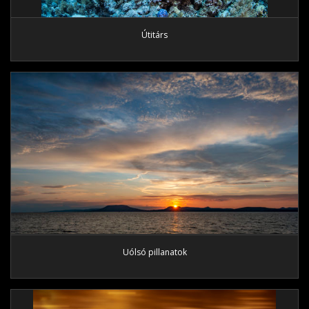
Útitárs
Uólsó pillanatok