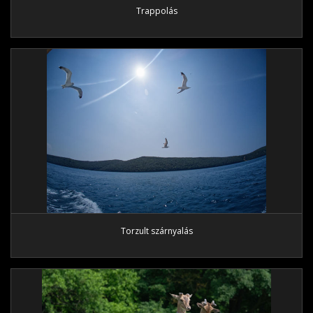
Trappolás
Torzult szárnyalás