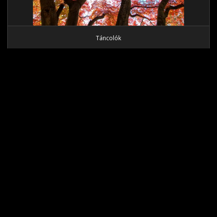
Táncolók
Tánc a vízen