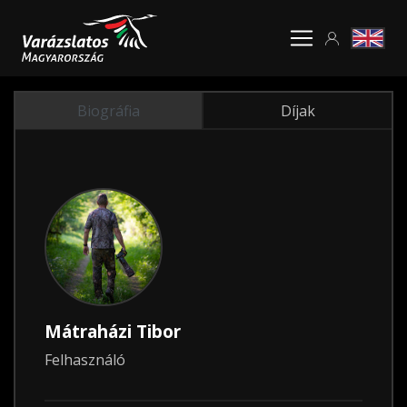
Biográfia
Díjak
Mátraházi Tibor
Felhasználó