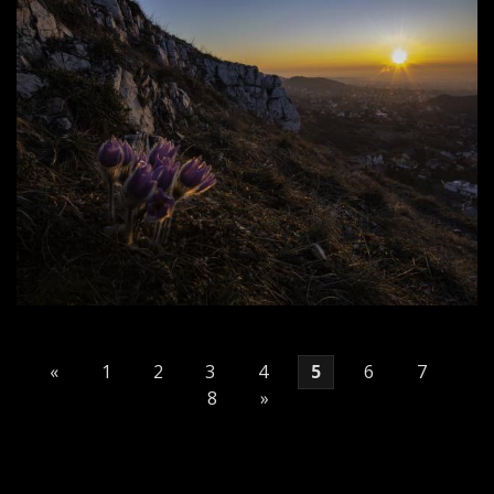
«
1
2
3
4
5
6
7
8
»